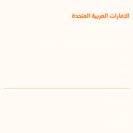
الإمارات العربية المتحدة
info@emushrif.com
دبي
مركز دبي التكنولوجي لريادة الأعمال، الطابق الثاني
اللغة
عربي
English
خارطة الموقع
الصفحة الرئيسية
من نحن
الأسئلة الشائعة