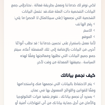
لكي نوفر لك خدماتنا ونعمل بطريقة فعالة ، نحتاجإلى جمع
البيانات الشخصية ذات الصلة منك.قد تشمل البيانات
الشخصية التي نجمعها (على سبيلالمثال لا الحصر) ما يلي:
> رقم الهاتف
> الاسم
> الموقع
لأننا نعمل باستمرار على تحسين خدماتنا ؛ قد نطلب أنواعًا
أخرى من البيانات بالإضافة إلى تلك المفصلة أعلاه. سيتم
جمع جميع البيانات التي نطلبها ومعالجتها وفقًا لهذه
السياسة ، بصيغتها المعدلة من وقت لآخر.
كيف نجمع بياناتك
> يتم الاحتفاظ بالبيانات التي نجمعها منك واستخدامها
وفقًا للقوانين واللوائح المعمول بها في عمان.
> بمجرد أن نجمع بياناتك ، نقوم بتنفيذ ميزات التكنولوجيا
والأمان من أجل حماية بياناتك من أي انتهاكات أمنية أو