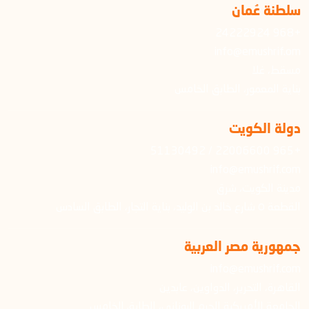
سلطنة عُمان
+968 24222924
info@emushrif.om
مسقط، غلا
بناية المعمور، الطابق الخامس
دولة الكويت
+965 22006600 / 51130492
info@emushrif.com
مدينة الكويت، شرق
القطعة ٥ شارع خالد بن الوليد، بناية التجار، الطابق السادس
جمهورية مصر العربية
info@emushrif.com
القاهرة، التحرير، الدواوين، عابدين
الجامعة الأمريكية الحرم اليوناني، الطابق الخامس