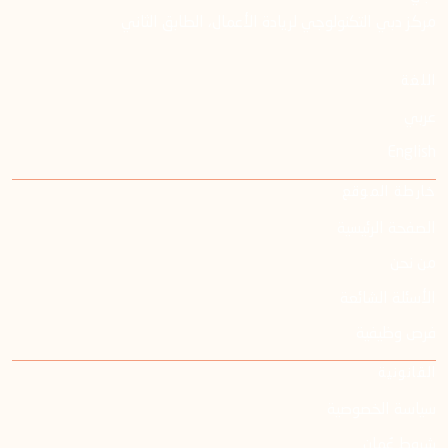
مركز دبي التكنولوجي لريادة الأعمال، الطابق الثاني
اللغة
عربي
English
خارطة الموقع
الصفحة الرئيسية
من نحن
الأسئلة الشائعة
فرص وظيفية
القانونية
سياسة الخصوصية
شروط عُمان