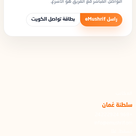
التواصل المباشر مع الفريق هو الأسرع.
راسل eMushrif
بطاقة تواصل الكويت
المكاتب
سلطنة عُمان
+968 24222924
info@emushrif.om
مسقط، غلا