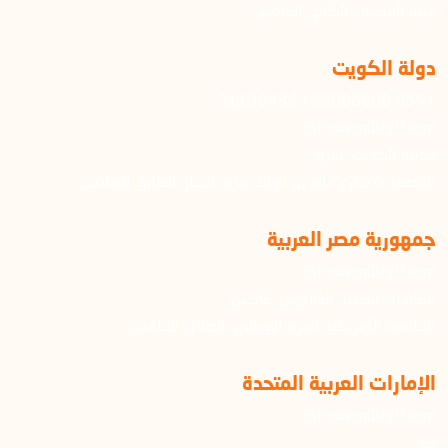
بناية المعمور، الطابق الخامس
دولة الكويت
+965 22006600 / 51130492
info@emushrif.com
مدينة الكويت، شرق
القطعة ٥ شارع خالد بن الوليد، بناية التجار، الطابق السادس
جمهورية مصر العربية
info@emushrif.com
القاهرة، التحرير، الدواوين، عابدين
الجامعة الأمريكية الحرم اليوناني، الطابق الخامس
الإمارات العربية المتحدة
info@emushrif.com
دبي